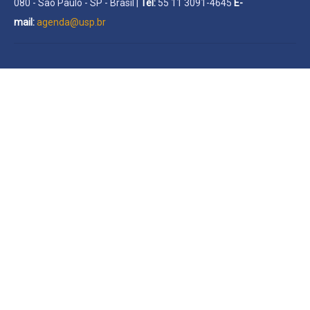
080 - São Paulo - SP - Brasil |
Tel:
55 11 3091-4645
E-
mail:
agenda@usp.br