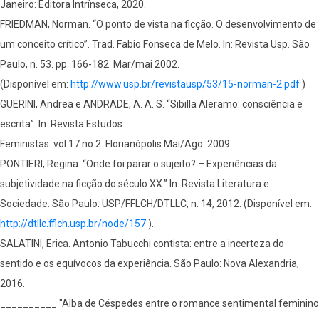
Janeiro: Editora Intrínseca, 2020.
FRIEDMAN, Norman. “O ponto de vista na ficção. O desenvolvimento de
um conceito crítico”. Trad. Fabio Fonseca de Melo. In: Revista Usp. São
Paulo, n. 53. pp. 166-182. Mar/mai 2002.
(Disponível em:
http://www.usp.br/revistausp/53/15-norman-2.pdf
)
GUERINI, Andrea e ANDRADE, A. A. S. “Sibilla Aleramo: consciência e
escrita”. In: Revista Estudos
Feministas. vol.17 no.2. Florianópolis Mai/Ago. 2009.
PONTIERI, Regina. “Onde foi parar o sujeito? – Experiências da
subjetividade na ficção do século XX.” In: Revista Literatura e
Sociedade. São Paulo: USP/FFLCH/DTLLC, n. 14, 2012. (Disponível em:
http://dtllc.fflch.usp.br/node/157
).
SALATINI, Erica. Antonio Tabucchi contista: entre a incerteza do
sentido e os equívocos da experiência. São Paulo: Nova Alexandria,
2016.
__________ "Alba de Céspedes entre o romance sentimental feminino