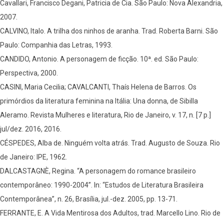
Cavallari, Francisco Degani, Patricia de Cia. São Paulo: Nova Alexandria,
2007.
CALVINO, Italo. A trilha dos ninhos de aranha. Trad. Roberta Barni. São
Paulo: Companhia das Letras, 1993.
CANDIDO, Antonio. A personagem de ficção. 10ª. ed. São Paulo:
Perspectiva, 2000.
CASINI, Maria Cecilia; CAVALCANTI, Thaís Helena de Barros. Os
primórdios da literatura feminina na Itália: Una donna, de Sibilla
Aleramo. Revista Mulheres e literatura, Rio de Janeiro, v. 17, n. [7 p.]
jul/dez. 2016, 2016.
CÉSPEDES, Alba de. Ninguém volta atrás. Trad. Augusto de Souza. Rio
de Janeiro: IPE, 1962.
DALCASTAGNÈ, Regina. “A personagem do romance brasileiro
contemporâneo: 1990-2004”. In: “Estudos de Literatura Brasileira
Contemporânea”, n. 26, Brasília, jul.-dez. 2005, pp. 13-71.
FERRANTE, E. A Vida Mentirosa dos Adultos, trad. Marcello Lino. Rio de