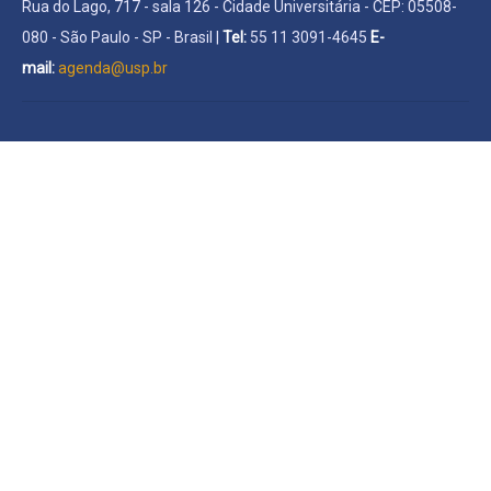
Rua do Lago, 717 - sala 126 - Cidade Universitária - CEP: 05508-
080 - São Paulo - SP - Brasil |
Tel:
55 11 3091-4645
E-
mail:
agenda@usp.br