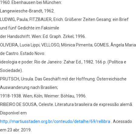
1960. Ebenhausen bei München:
Langewiesche-Brandt, 1962.
LUDWIG, Paula; FITZBAUER, Erich. Größerer Zeiten Gesang: ein Brief
und fünf Gedichte im Faksimile
der Handschrift. Wien: Ed. Graph. Zirkel; 1996.
OLIVEIRA, Lucia Lippi; VELLOSO, Mônica Pimenta; GOMES, Ângela Maria
de Castro. Estado Novo:
ideologia e poder. Rio de Janeiro: Zahar Ed., 1982. 166 p. (Política e
Sociedade).
PRUTSCH, Ursula. Das Geschäft mit der Hoffnung: Österreichische
Auswanderung nach Brasilien;
1918-1938. Wien; Köln; Weimer: Böhlau, 1996.
RIBEIRO DE SOUSA, Celeste. Literatura brasileira de expressão alemã.
Disponível em
http://martiusstaden.org.br/conteudo/detalhe/69/rellibra
. Acessado
em 23 abr. 2019.