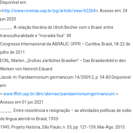
Disponível em
˂
http://www.revistas.usp.br/pg/article/view/62264
˃. Acesso em: 24
jun 2020.
_____. A relação literária de Ulrich Becher com o Brasil: entre
transculturalidade e “moradia fixa”. XII
Congresse Internacional da ABRALIC. UFPR – Curitiba, Brasil, 18-22 de
julho de 2011.
ECKL, Marlen. „Großes zärtliches Brasilien“ – Das Brasilienbild in den
Werken von Heinrich Eduard
Jacob. In: Pandaemonium germanicum 14/2009.2, p. 54-83 Disponível
em
<
www.fflch.usp.br/dlm/alemao/pandaemoniumgermanicum
>.
Acesso em 01 jun 2021.
_____. Entre resistência e resignação – as atividades políticas de exílio
de língua alemã no Brasil, 1933-
1945. Projeto História, São Paulo, n. 53, pp. 121-159, Mai-Ago. 2015.