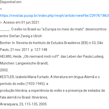
Disponível em
˂
https://revistas.pucsp.br/index.php/revph/article/viewFile/23974/186
˃. Acesso em 01 jun 2021.
_____. O exílio no Brasil ou “a Europa no meio do mato”: desencontros
entre Stefan Zweig e Ulrich
Becher. In: Revista do Instituto de Estudos Brasileiros (IEB) n 53, São
Paulo, 21 nov. 2011. p. 127-148
HELWIG, Heide. „Ob niemand mich ruft”: das Leben der Paula Ludwig.
München: Langwiesche-Brandt;
2002.
KESTLER, Izabela Maria Furtado. A literatura em língua Alemã e o
período do exílio (1933-1945): a
produção literária, a experiência do exílio e a presença de exilados de
fala alemã no Brasil. Itinerários,
Araraquara, 23, 115-135, 2005.