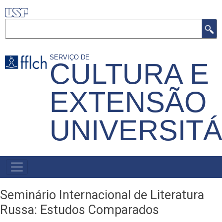
Pular
para
Buscar
o
conteúdo
SERVIÇO DE
CULTURA E
principal
EXTENSÃO
UNIVERSITÁ
MENU
PRIMÁRIO
Seminário Internacional de Literatura
Russa: Estudos Comparados