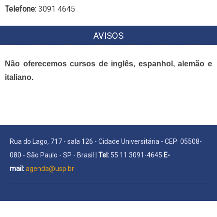
Telefone:
3091 4645
AVISOS
Não oferecemos cursos de inglês, espanhol, alemão e
italiano.
Rua do Lago, 717 - sala 126 - Cidade Universitária - CEP: 05508-
080 - São Paulo - SP - Brasil |
Tel:
55 11 3091-4645
E-
mail:
agenda@usp.br