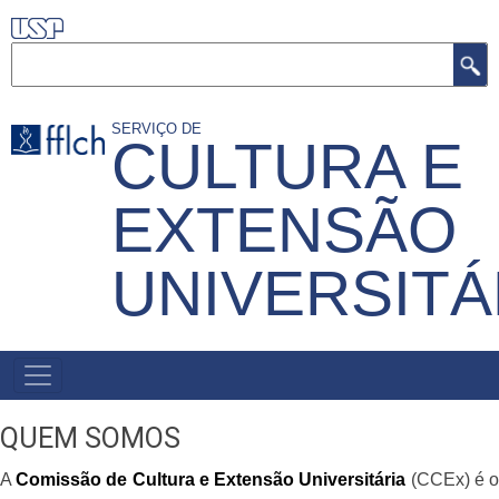
Pular
para
Buscar
o
conteúdo
SERVIÇO DE
CULTURA E
principal
EXTENSÃO
UNIVERSITÁ
MENU
PRIMÁRIO
QUEM SOMOS
A
Comissão de Cultura e Extensão Universitária
(CCEx) é 