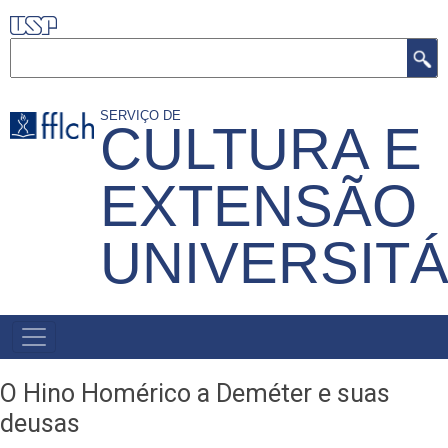
Pular
para
Buscar
o
conteúdo
SERVIÇO DE
CULTURA E
principal
EXTENSÃO
UNIVERSITÁ
MENU
PRIMÁRIO
O Hino Homérico a Deméter e suas
deusas