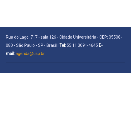
Rua do Lago, 717 - sala 126 - Cidade Universitária - CEP: 05508-
080 - São Paulo - SP - Brasil |
Tel:
55 11 3091-4645
E-
mail:
agenda@usp.br