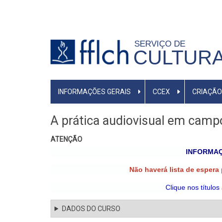
Pular
para
o
SERVIÇO DE
conteúdo
CULTURA
principal
MENU
INFORMAÇÕES GERAIS
CCEX
CRIAÇÃO
PRIMÁRIO
A prática audiovisual em campo
ATENÇÃO
INFORMAÇ
Não haverá lista de espera
Clique nos títulos
DADOS DO CURSO