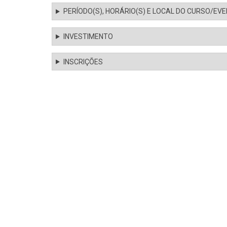
PERÍODO(S), HORÁRIO(S) E LOCAL DO CURSO/EV
INVESTIMENTO
INSCRIÇÕES