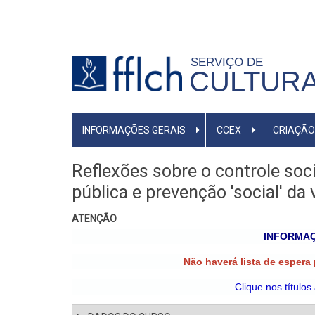
Pular
para
o
SERVIÇO DE
conteúdo
CULTURA
principal
MENU
INFORMAÇÕES GERAIS
CCEX
CRIAÇÃO
PRIMÁRIO
Reflexões sobre o controle soc
pública e prevenção 'social' da 
ATENÇÃO
INFORMAÇ
Não haverá lista de espera
Clique nos títulos