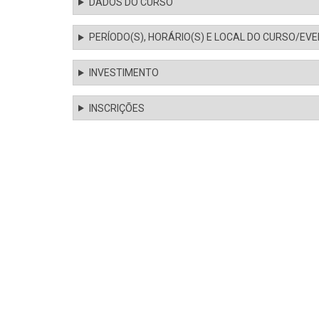
DADOS DO CURSO
PERÍODO(S), HORÁRIO(S) E LOCAL DO CURSO/EV
INVESTIMENTO
INSCRIÇÕES