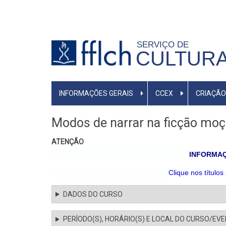
Pular
para
o
SERVIÇO DE
conteúdo
CULTURA
principal
MENU
INFORMAÇÕES GERAIS
CCEX
CRIAÇÃO
PRIMÁRIO
Modos de narrar na ficção mo
ATENÇÃO
INFORMAÇ
Clique nos títulos
DADOS DO CURSO
PERÍODO(S), HORÁRIO(S) E LOCAL DO CURSO/EV