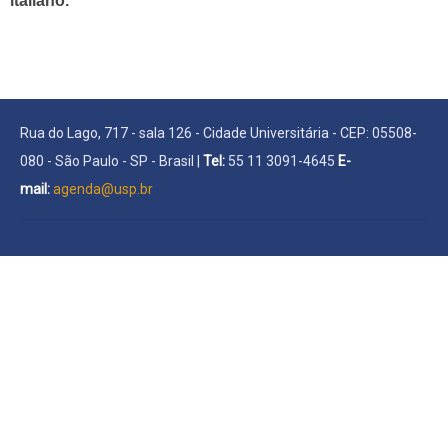
italiano.
Rua do Lago, 717 - sala 126 - Cidade Universitária - CEP: 05508-
080 - São Paulo - SP - Brasil |
Tel:
55 11 3091-4645
E-
mail:
agenda@usp.br