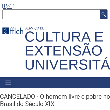
Pular
para
Buscar
o
conteúdo
SERVIÇO DE
CULTURA E
principal
EXTENSÃO
UNIVERSITÁ
MENU
PRIMÁRIO
CANCELADO - O homem livre e pobre no
Brasil do Século XIX