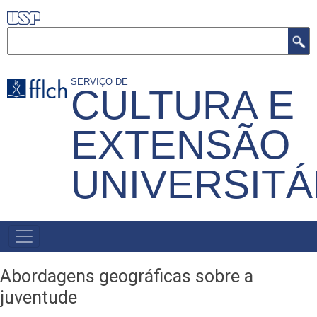
Pular
para
Buscar
o
conteúdo
SERVIÇO DE
CULTURA E
principal
EXTENSÃO
UNIVERSITÁ
MENU
PRIMÁRIO
Abordagens geográficas sobre a
juventude