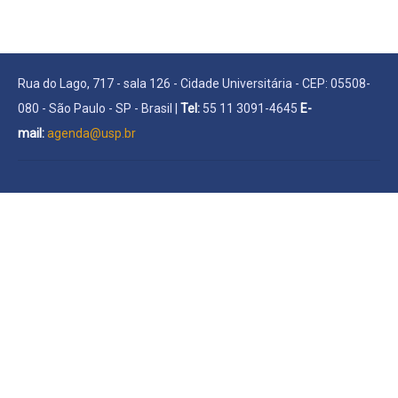
Rua do Lago, 717 - sala 126 - Cidade Universitária - CEP: 05508-
080 - São Paulo - SP - Brasil |
Tel:
55 11 3091-4645
E-
mail:
agenda@usp.br