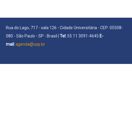
Rua do Lago, 717 - sala 126 - Cidade Universitária - CEP: 05508-
080 - São Paulo - SP - Brasil |
Tel:
55 11 3091-4645
E-
mail:
agenda@usp.br