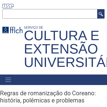
Pular
para
Buscar
o
conteúdo
SERVIÇO DE
CULTURA E
principal
EXTENSÃO
UNIVERSITÁ
MENU
PRIMÁRIO
Regras de romanização do Coreano:
história, polêmicas e problemas