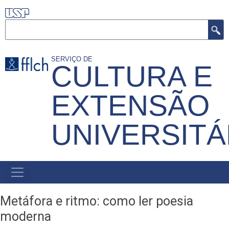
Pular
para
Buscar
o
conteúdo
SERVIÇO DE
CULTURA E
principal
EXTENSÃO
UNIVERSITÁ
MENU
PRIMÁRIO
Metáfora e ritmo: como ler poesia
moderna