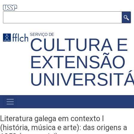
Pular
para
Buscar
o
conteúdo
SERVIÇO DE
CULTURA E
principal
EXTENSÃO
UNIVERSITÁ
MENU
PRIMÁRIO
Literatura galega em contexto I
(história, música e arte): das origens a