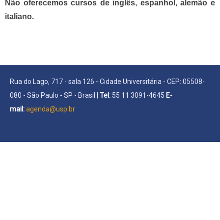
Não oferecemos cursos de inglês, espanhol, alemão e
italiano.
Rua do Lago, 717 - sala 126 - Cidade Universitária - CEP: 05508-
080 - São Paulo - SP - Brasil |
Tel:
55 11 3091-4645
E-
mail:
agenda@usp.br