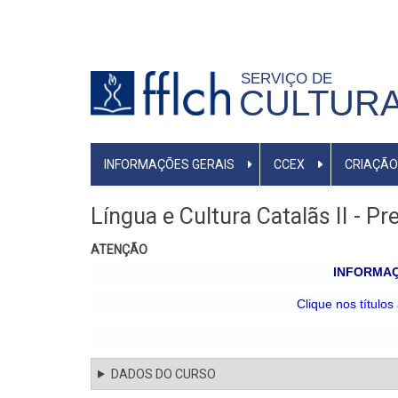
Pular
para
o
SERVIÇO DE
conteúdo
CULTURA
principal
MENU
INFORMAÇÕES GERAIS
CCEX
CRIAÇÃO
PRIMÁRIO
Língua e Cultura Catalãs II - Pr
ATENÇÃO
INFORMAÇ
Clique nos títulos
DADOS DO CURSO