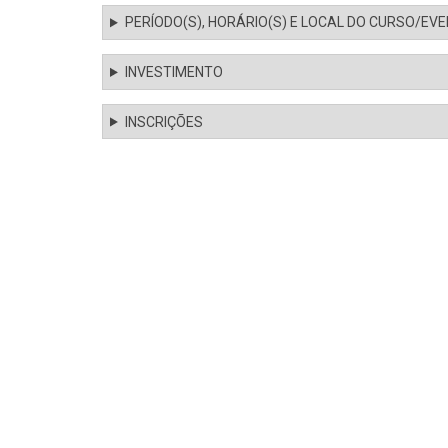
PERÍODO(S), HORÁRIO(S) E LOCAL DO CURSO/EV
INVESTIMENTO
INSCRIÇÕES