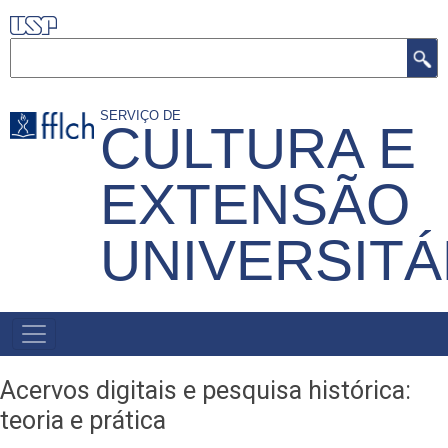
Pular
para
Buscar
o
conteúdo
SERVIÇO DE
CULTURA E
principal
EXTENSÃO
UNIVERSITÁ
MENU
PRIMÁRIO
Acervos digitais e pesquisa histórica:
teoria e prática