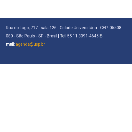
Rua do Lago, 717 - sala 126 - Cidade Universitária - CEP: 05508-
080 - São Paulo - SP - Brasil |
Tel:
55 11 3091-4645
E-
mail:
agenda@usp.br