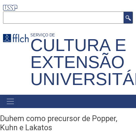
Pular
para
Buscar
o
conteúdo
SERVIÇO DE
CULTURA E
principal
EXTENSÃO
UNIVERSITÁ
MENU
PRIMÁRIO
Duhem como precursor de Popper,
Kuhn e Lakatos