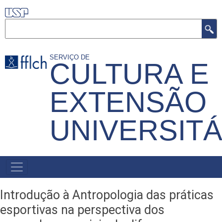
Pular
para
Buscar
o
conteúdo
SERVIÇO DE
CULTURA E
principal
EXTENSÃO
UNIVERSITÁ
MENU
PRIMÁRIO
Introdução à Antropologia das práticas
esportivas na perspectiva dos