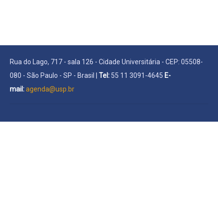
Rua do Lago, 717 - sala 126 - Cidade Universitária - CEP: 05508-
080 - São Paulo - SP - Brasil |
Tel:
55 11 3091-4645
E-
mail:
agenda@usp.br