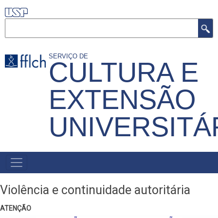
Pular
para
Buscar
o
conteúdo
SERVIÇO DE
CULTURA E
principal
EXTENSÃO
UNIVERSITÁ
MENU
PRIMÁRIO
Violência e continuidade autoritária
ATENÇÃO