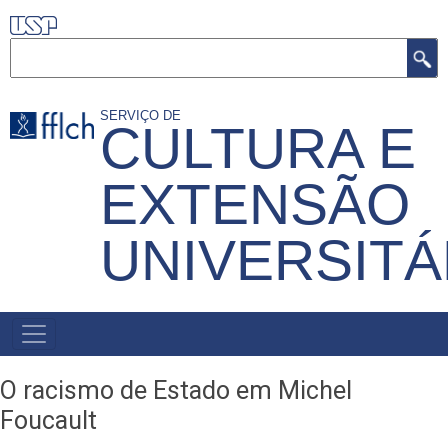
Pular
para
Buscar
o
conteúdo
SERVIÇO DE
CULTURA E
principal
EXTENSÃO
UNIVERSITÁ
MENU
PRIMÁRIO
O racismo de Estado em Michel
Foucault