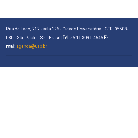
Rua do Lago, 717 - sala 126 - Cidade Universitária - CEP: 05508-
080 - São Paulo - SP - Brasil |
Tel:
55 11 3091-4645
E-
mail:
agenda@usp.br