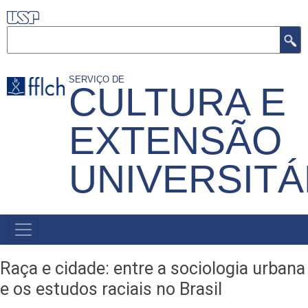
Pular
para
Buscar
o
conteúdo
SERVIÇO DE
CULTURA E
principal
EXTENSÃO
UNIVERSITÁ
MENU
PRIMÁRIO
Raça e cidade: entre a sociologia urbana
e os estudos raciais no Brasil