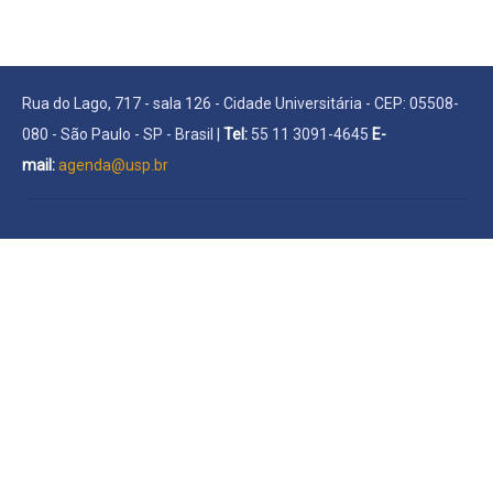
Rua do Lago, 717 - sala 126 - Cidade Universitária - CEP: 05508-
080 - São Paulo - SP - Brasil |
Tel:
55 11 3091-4645
E-
mail:
agenda@usp.br