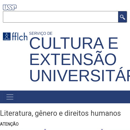
Pular
para
Buscar
o
conteúdo
SERVIÇO DE
CULTURA E
principal
EXTENSÃO
UNIVERSITÁ
MENU
PRIMÁRIO
Literatura, gênero e direitos humanos
ATENÇÃO