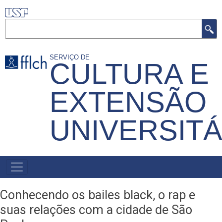
Pular
para
Buscar
o
conteúdo
SERVIÇO DE
CULTURA E
principal
EXTENSÃO
UNIVERSITÁ
MENU
PRIMÁRIO
Conhecendo os bailes black, o rap e
suas relações com a cidade de São