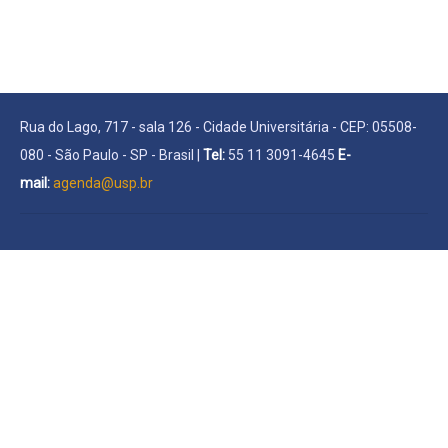
Rua do Lago, 717 - sala 126 - Cidade Universitária - CEP: 05508-
080 - São Paulo - SP - Brasil |
Tel:
55 11 3091-4645
E-
mail:
agenda@usp.br