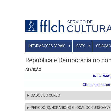
Pular
para
o
SERVIÇO DE
conteúdo
CULTURA
principal
MENU
INFORMAÇÕES GERAIS
CCEX
CRIAÇÃO
PRIMÁRIO
República e Democracia no co
ATENÇÃO
INFORMAÇ
Clique nos títulos
DADOS DO CURSO
PERÍODO(S), HORÁRIO(S) E LOCAL DO CURSO/EV