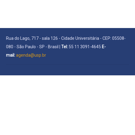
Rua do Lago, 717 - sala 126 - Cidade Universitária - CEP: 05508-
080 - São Paulo - SP - Brasil |
Tel:
55 11 3091-4645
E-
mail:
agenda@usp.br