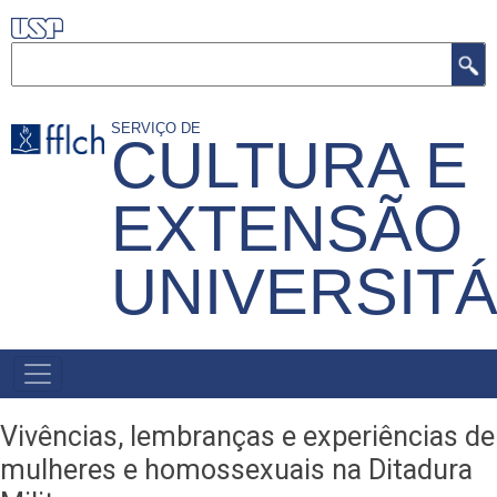
Pular
para
Buscar
o
conteúdo
SERVIÇO DE
CULTURA E
principal
EXTENSÃO
UNIVERSITÁ
MENU
PRIMÁRIO
Vivências, lembranças e experiências de
mulheres e homossexuais na Ditadura