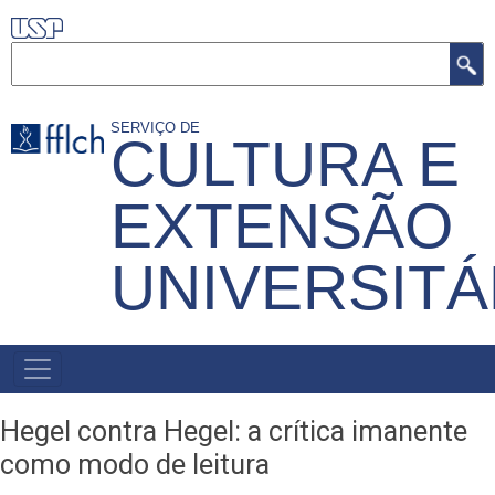
Pular
para
Buscar
o
conteúdo
SERVIÇO DE
CULTURA E
principal
EXTENSÃO
UNIVERSITÁ
MENU
PRIMÁRIO
Hegel contra Hegel: a crítica imanente
como modo de leitura