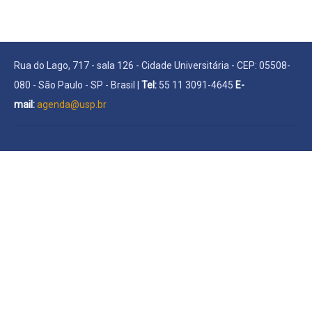
Rua do Lago, 717 - sala 126 - Cidade Universitária - CEP: 05508-
080 - São Paulo - SP - Brasil |
Tel:
55 11 3091-4645
E-
mail:
agenda@usp.br