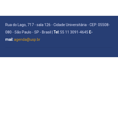
Rua do Lago, 717 - sala 126 - Cidade Universitária - CEP: 05508-
080 - São Paulo - SP - Brasil |
Tel:
55 11 3091-4645
E-
mail:
agenda@usp.br