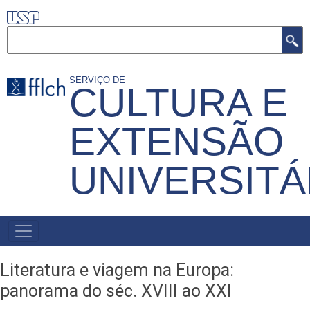
Pular
para
Buscar
o
conteúdo
SERVIÇO DE
CULTURA E
principal
EXTENSÃO
UNIVERSITÁ
MENU
PRIMÁRIO
Literatura e viagem na Europa:
panorama do séc. XVIII ao XXI