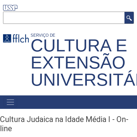
Pular
para
Buscar
o
conteúdo
SERVIÇO DE
CULTURA E
principal
EXTENSÃO
UNIVERSITÁ
MENU
PRIMÁRIO
Cultura Judaica na Idade Média I - On-
line