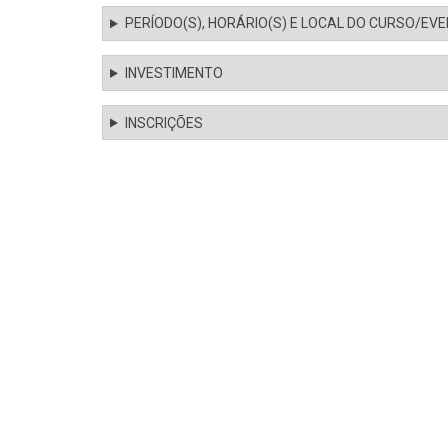
PERÍODO(S), HORÁRIO(S) E LOCAL DO CURSO/EV
INVESTIMENTO
INSCRIÇÕES