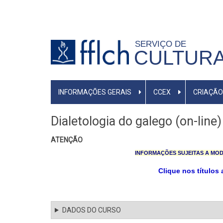
Pular
para
o
SERVIÇO DE
conteúdo
CULTURA
principal
MENU
INFORMAÇÕES GERAIS
CCEX
CRIAÇÃO
PRIMÁRIO
Dialetologia do galego (on-line)
ATENÇÃO
INFORMAÇÕES SUJEITAS A MOD
Clique nos títulos 
DADOS DO CURSO