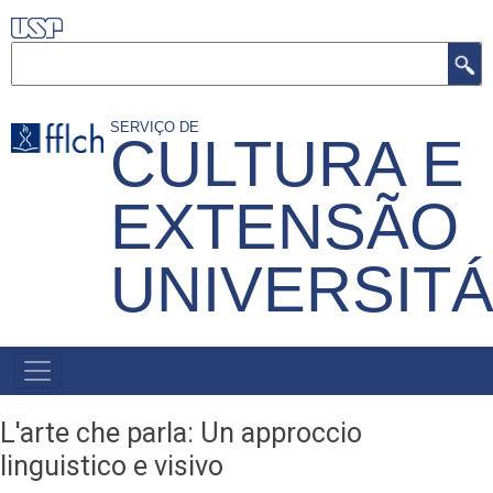
Pular
para
Buscar
o
conteúdo
SERVIÇO DE
CULTURA E
principal
EXTENSÃO
UNIVERSITÁ
MENU
PRIMÁRIO
L'arte che parla: Un approccio
linguistico e visivo