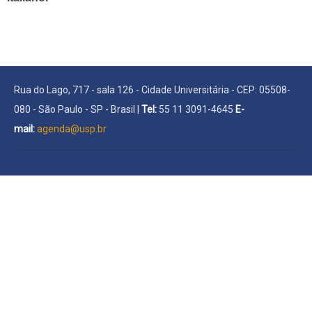
Rua do Lago, 717 - sala 126 - Cidade Universitária - CEP: 05508-
080 - São Paulo - SP - Brasil |
Tel:
55 11 3091-4645
E-
mail:
agenda@usp.br