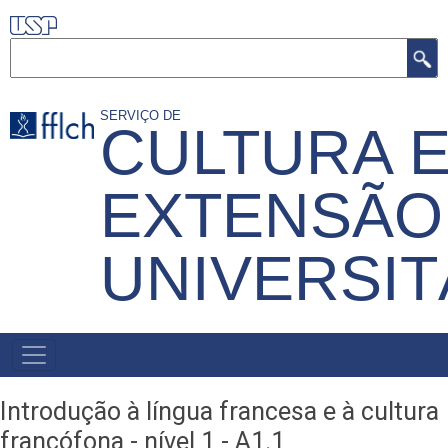
Pular
para
Buscar
o
conteúdo
SERVIÇO DE
CULTURA 
principal
EXTENSÃO
UNIVERSIT
MENU
PRIMÁRIO
Introdução à língua francesa e à cultura
francófona - nível 1 - A1.1