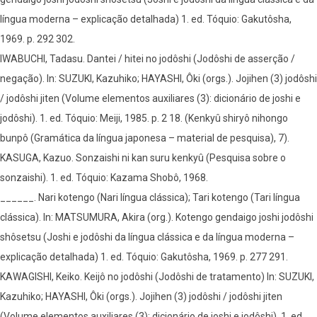
língua moderna – explicação detalhada) 1. ed. Tóquio: Gakutôsha,
1969. p. 292 302.
IWABUCHI, Tadasu. Dantei / hitei no jodôshi (Jodôshi de asserção /
negação). In: SUZUKI, Kazuhiko; HAYASHI, Ôki (orgs.). Jojihen (3) jodôshi
/ jodôshi jiten (Volume elementos auxiliares (3): dicionário de joshi e
jodôshi). 1. ed. Tóquio: Meiji, 1985. p. 2 18. (Kenkyû shiryô nihongo
bunpô (Gramática da língua japonesa – material de pesquisa), 7).
KASUGA, Kazuo. Sonzaishi ni kan suru kenkyû (Pesquisa sobre o
sonzaishi). 1. ed. Tóquio: Kazama Shobô, 1968.
______. Nari kotengo (Nari língua clássica); Tari kotengo (Tari língua
clássica). In: MATSUMURA, Akira (org.). Kotengo gendaigo joshi jodôshi
shôsetsu (Joshi e jodôshi da língua clássica e da língua moderna –
explicação detalhada) 1. ed. Tóquio: Gakutôsha, 1969. p. 277 291.
KAWAGISHI, Keiko. Keijô no jodôshi (Jodôshi de tratamento) In: SUZUKI,
Kazuhiko; HAYASHI, Ôki (orgs.). Jojihen (3) jodôshi / jodôshi jiten
(Volume elementos auxiliares (3): dicionário de joshi e jodôshi). 1. ed.