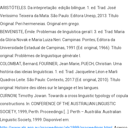
ARISTÓTELES. Da intepretação: edição bilíngue. 1. ed. Trad. José
Veríssimo Teixeira da Mata. São Paulo: Editora Unesp, 2013. Título
Original: Peri hermeneias. Original em grego.
BENVENISTE, Émile. Problemas de linguística geral I. 3. ed. Trad. Maria
da Glória Novak e Maria Luiza Neri. Campinas: Pontes; Editora da
Universidade Estadual de Campinas, 1991 (Ed. original, 1966). Título
original: Problèmes de linguistique générale I.
COLOMBAT, Bernard; FOURNIER, Jean Marie; PUECH, Christian. Uma
história das ideias linguísticas. 1. ed. Trad. Jacqueline Léon e Marli
Quadros Leite. São Paulo: Contexto, 2017 (Ed. original, 2010). Título
original: Histoire des idées sur le langage et les langues.
CURNOW, Timothy Jowan. Towards a cross linguistic typology of copula
constructions. In: CONFERENCE OF THE AUSTRALIAN LINGUISTIC
SOCIETY, 1999, Perth. Proceedings […]. Perth – Austrália: Australian
Linguistic Society, 1999. Disponível em:
http://www.als.asn.au/proceedings/als1999/proceedings.html
. Acesso