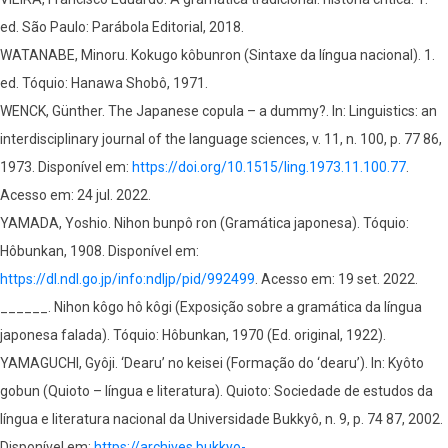
ed. São Paulo: Parábola Editorial, 2018.
WATANABE, Minoru. Kokugo kôbunron (Sintaxe da língua nacional). 1.
ed. Tóquio: Hanawa Shobô, 1971.
WENCK, Günther. The Japanese copula – a dummy?. In: Linguistics: an
interdisciplinary journal of the language sciences, v. 11, n. 100, p. 77 86,
1973. Disponível em:
https://doi.org/10.1515/ling.1973.11.100.77
.
Acesso em: 24 jul. 2022.
YAMADA, Yoshio. Nihon bunpô ron (Gramática japonesa). Tóquio:
Hôbunkan, 1908. Disponível em:
https://dl.ndl.go.jp/info:ndljp/pid/992499
. Acesso em: 19 set. 2022.
______. Nihon kôgo hô kôgi (Exposição sobre a gramática da língua
japonesa falada). Tóquio: Hôbunkan, 1970 (Ed. original, 1922).
YAMAGUCHI, Gyôji. ‘Dearu’ no keisei (Formação do ‘dearu’). In: Kyôto
gobun (Quioto – língua e literatura). Quioto: Sociedade de estudos da
língua e literatura nacional da Universidade Bukkyô, n. 9, p. 74 87, 2002.
Disponível em:
https://archives.bukkyo-