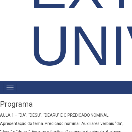
UNI
MENU
PRIMÁRIO
Programa
AULA 1 – “DA”, “DESU”, “DEARU” E O PREDICADO NOMINAL
Apresentação do tema. Predicado nominal. Auxiliares verbais “da”,
“desu” e “dearu”. Formas e flexões. O conceito de cópula. A classe