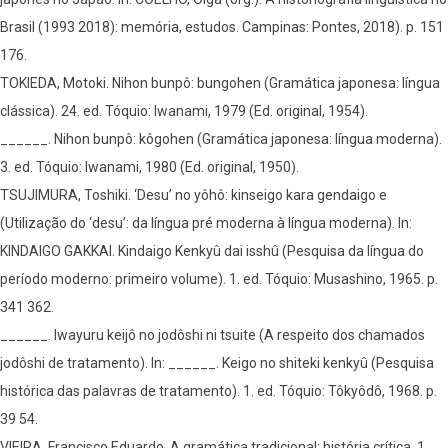
Brasil (1993 2018): memória, estudos. Campinas: Pontes, 2018). p. 151
176.
TOKIEDA, Motoki. Nihon bunpô: bungohen (Gramática japonesa: língua
clássica). 24. ed. Tóquio: Iwanami, 1979 (Ed. original, 1954).
______. Nihon bunpô: kôgohen (Gramática japonesa: língua moderna).
3. ed. Tóquio: Iwanami, 1980 (Ed. original, 1950).
TSUJIMURA, Toshiki. ‘Desu’ no yôhô: kinseigo kara gendaigo e
(Utilização do ‘desu’: da língua pré moderna à língua moderna). In:
KINDAIGO GAKKAI. Kindaigo Kenkyû dai isshû (Pesquisa da língua do
período moderno: primeiro volume). 1. ed. Tóquio: Musashino, 1965. p.
341 362.
______. Iwayuru keijô no jodôshi ni tsuite (A respeito dos chamados
jodôshi de tratamento). In: ______. Keigo no shiteki kenkyû (Pesquisa
histórica das palavras de tratamento). 1. ed. Tóquio: Tôkyôdô, 1968. p.
39 54.
VIEIRA, Francisco Eduardo. A gramática tradicional: história crítica. 1.