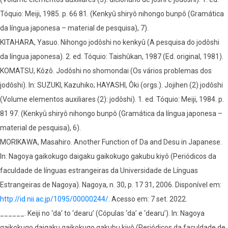
Tóquio: Meiji, 1985. p. 66 81. (Kenkyû shiryô nihongo bunpô (Gramática
da língua japonesa – material de pesquisa), 7).
KITAHARA, Yasuo. Nihongo jodôshi no kenkyû (A pesquisa do jodôshi
da língua japonesa). 2. ed. Tóquio: Taishûkan, 1987 (Ed. original, 1981).
KOMATSU, Kôzô. Jodôshi no shomondai (Os vários problemas dos
jodôshi). In: SUZUKI, Kazuhiko; HAYASHI, Ôki (orgs.). Jojihen (2) jodôshi
(Volume elementos auxiliares (2): jodôshi). 1. ed. Tóquio: Meiji, 1984. p.
81 97. (Kenkyû shiryô nihongo bunpô (Gramática da língua japonesa –
material de pesquisa), 6).
MORIKAWA, Masahiro. Another Function of Da and Desu in Japanese.
In: Nagoya gaikokugo daigaku gaikokugo gakubu kiyô (Periódicos da
faculdade de línguas estrangeiras da Universidade de Línguas
Estrangeiras de Nagoya). Nagoya, n. 30, p. 17 31, 2006. Disponível em:
http://id.nii.ac.jp/1095/00000244/
. Acesso em: 7 set. 2022.
______. Keiji no ‘da’ to ‘dearu’ (Cópulas ‘da’ e ‘dearu’). In: Nagoya
gaikokugo daigaku gaikokugo gakubu kiyô (Periódicos da faculdade de