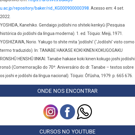
u.ac.jp/repository/baker/rid_KG000900000398
. Acesso em: 4 set.
2022.
YOSHIDA, Kanehiko. Gendaigo jodôshi no shiteki kenkyû (Pesquisa
histórica do jodôshi da língua moderna). 1. ed. Tóquio: Meiji, 1971.
YOSHIZAWA, Norio. Yakugo to shite mita ‘jodôshi’ (‘Jodôshi’ visto como
termo traduzido). In: TANABE HAKASE KOKI KINEN KOKUGOGAKU
RONSHÛ HENSHÛ IINKAI. Tanabe hakase koki kinen kokugo joshi jodôshi
ronsô (Comemoração do 70º. Aniversário do dr. Tanabe – textos sobre
os joshi e jodôshi da língua nacional). Tóquio: Ôfûsha, 1979. p. 665 676.
ONDE NOS ENCONTRAR
CURSOS NO YOUTUBE