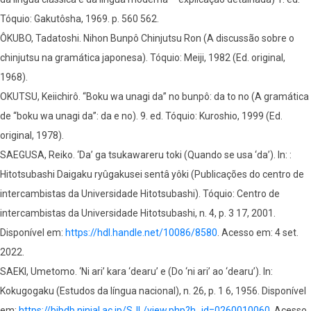
Tóquio: Gakutôsha, 1969. p. 560 562.
ÔKUBO, Tadatoshi. Nihon Bunpô Chinjutsu Ron (A discussão sobre o
chinjutsu na gramática japonesa). Tóquio: Meiji, 1982 (Ed. original,
1968).
OKUTSU, Keiichirô. “Boku wa unagi da” no bunpô: da to no (A gramática
de “boku wa unagi da”: da e no). 9. ed. Tóquio: Kuroshio, 1999 (Ed.
original, 1978).
SAEGUSA, Reiko. ‘Da’ ga tsukawareru toki (Quando se usa ‘da’). In: :
Hitotsubashi Daigaku ryûgakusei sentâ yôki (Publicações do centro de
intercambistas da Universidade Hitotsubashi). Tóquio: Centro de
intercambistas da Universidade Hitotsubashi, n. 4, p. 3 17, 2001.
Disponível em:
https://hdl.handle.net/10086/8580
. Acesso em: 4 set.
2022.
SAEKI, Umetomo. ‘Ni ari’ kara ‘dearu’ e (Do ‘ni ari’ ao ‘dearu’). In:
Kokugogaku (Estudos da língua nacional), n. 26, p. 1 6, 1956. Disponível
em:
https://bibdb.ninjal.ac.jp/SJL/view.php?h_id=0260010060
. Acesso