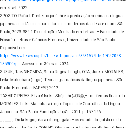
em: 4 set. 2022.
SPOSITO, Rafael. Dantei no jodôshi e a predicação nominal na língua
japonesa: os clássicos nari e tari e os modernos da, desu e dearu. São
Paulo, 2023. 389 f. Dissertação (Mestrado em Letras) – Faculdade de
Filosofia, Letras e Ciências Humanas, Universidade de São Paulo.
Disponível em:
https://www.teses.usp.br/teses/disponiveis/8/8157/tde-17052023-
135300/p…
. Acesso em: 30 maio 2024.
SUZUKI, Tae; NINOMIYA, Sonia Regina Longhi; OTA, Junko; MORALES,
Leiko Matsubara (orgs.). Teorias gramaticais da língua japonesa. São
Paulo: Humanitas; FAPESP, 2012.
TASHIRO PEREZ, Eliza Atsuko. Shûjoshi (終助詞– morfemas finais). In:
MORALES, Leiko Matsubara (org.). Tópicos de Gramática da Língua
Japonesa. São Paulo: Fundação Japão, 2011, p. 157 196.
______. Do kokugogaku a nihongogaku – os estudos linguísticos do
japonês no Japão. In: COELHO, Olga (org.). A historiografia linguística no