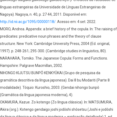
línguas estrangeiras da Universidade de Línguas Estrangeiras de
Nagoya). Nagoya, n. 40, p. 27 44, 2011. Disponível em:
http://id.nii.ac.jp/1095/00000118/
. Acesso em: 4 set. 2022.
MORO, Andrea. Appendix: a brief history of the copula. In: The raising of
predicates: predicative noun phrases and the theory of clause
structure. New York: Cambridge University Press, 2004 (Ed. original,
1997). p. 248-261; 295-300. (Cambridge studies in linguistics, 80).
NARAHARA, Tomiko. The Japanese Copula: Forms and Functions.
Hampshire: Palgrave Macmillan, 2002.
NIHONGO KIJUTSU BUNPÔ KENKYÛKAI (Grupo de pesquisa da
gramática descritiva da língua japonesa). Dai 8 bu Modariti (Parte 8
modalidade). Tóquio: Kuroshio, 2003. (Gendai nihongo bunpô
(Gramática da língua japonesa moderna), 4).
OKAMURA, Kazue. Zo kotengo (Zo língua clássica). In: MATSUMURA,
Akira (org.). Kotengo gendaigo joshi jodôshi shôsetsu (Joshi e jodôshi
da língua clássica e da língua moderna – explicação detalhada) 1. ed.