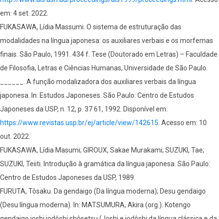
em: 4 set. 2022.
FUKASAWA, Lídia Massumi. O sistema de estruturação das
modalidades na língua japonesa: os auxiliares verbais e os morfemas
finais. São Paulo, 1991. 434 f. Tese (Doutorado em Letras) – Faculdade
de Filosofia, Letras e Ciências Humanas, Universidade de São Paulo.
______. A função modalizadora dos auxiliares verbais da língua
japonesa. In: Estudos Japoneses. São Paulo: Centro de Estudos
Japoneses da USP, n. 12, p. 37 61, 1992. Disponível em:
https://www.revistas.usp.br/ej/article/view/142615
. Acesso em: 10
out. 2022.
FUKASAWA, Lídia Masumi; GIROUX, Sakae Murakami; SUZUKI, Tae;
SUZUKI, Teiiti. Introdução à gramática da língua japonesa. São Paulo:
Centro de Estudos Japoneses da USP, 1989.
FURUTA, Tôsaku. Da gendaigo (Da língua moderna); Desu gendaigo
(Desu língua moderna). In: MATSUMURA, Akira (org.). Kotengo
gendaigo joshi jodôshi shôsetsu (Joshi e jodôshi da língua clássica e da