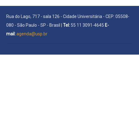
Rua do Lago, 717 - sala 126 - Cidade Universitária - CEP: 05508-
080 - São Paulo - SP - Brasil |
Tel:
55 11 3091-4645
E-
mail:
agenda@usp.br