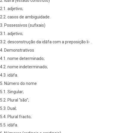
2. Idāfa (estado construto)
2.1. adjetivo;
2.2. casos de ambiguidade.
3. Possessivos (sufixais)
3.1. adjetivo;
3.2. desconstrução da idāfa com a preposição li- .
4. Demonstrativos
4.1. nome determinado;
4.2. nome indeterminado;
4.3. idāfa.
5. Número do nome
5.1. Singular;
5.2. Plural “são”;
5.3. Dual;
5.4. Plural fracto;
5.5. idāfa.