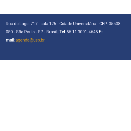
Rua do Lago, 717 - sala 126 - Cidade Universitária - CEP: 05508-
080 - São Paulo - SP - Brasil |
Tel:
55 11 3091-4645
E-
mail:
agenda@usp.br