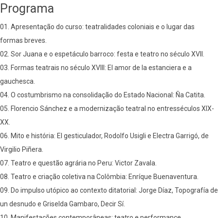
Programa
01. Apresentação do curso: teatralidades coloniais e o lugar das
formas breves.
02. Sor Juana e o espetáculo barroco: festa e teatro no século XVII.
03. Formas teatrais no século XVIII: El amor de la estanciera e a
gauchesca.
04. O costumbrismo na consolidação do Estado Nacional: Ña Catita.
05. Florencio Sánchez e a modernização teatral no entresséculos XIX-
XX.
06. Mito e história: El gesticulador, Rodolfo Usigli e Electra Garrigó, de
Virgilio Piñera.
07. Teatro e questão agrária no Peru: Victor Zavala.
08. Teatro e criação coletiva na Colômbia: Enríque Buenaventura.
09. Do impulso utópico ao contexto ditatorial: Jorge Díaz, Topografía de
un desnudo e Griselda Gambaro, Decir Sí.
10. Manifestações contemporâneas: teatro e performance.