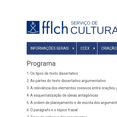
Pular
para
o
SERVIÇO DE
conteúdo
CULTURA
principal
MENU
INFORMAÇÕES GERAIS
CCEX
CRIAÇÃO
PRIMÁRIO
Programa
1. Os tipos de texto dissertativo
2. As partes do texto dissertativo argumentativo
3. A relevância dos elementos coesivos entre orações,
4. A esquematização de ideias antagônicas
5. A ordem de planejamento e de escrita dos argument
6. O parágrafo e o tópico frasal