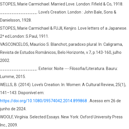
STOPES, Marie Carmichael. Married Love. London: Fifield & Co, 1918.
________________. Love’s Creation. London : John Bale, Sons &
Danielsson, 1928.
STOPES, Marie Carmichael & FUJII, Kenjiro. Love letters of a Japanese.
2ª ed.London: S.Paul, 1911.
VASCONCELOS, Maurício S. Blanchot, paradoxo plural. In: Caligrama,
Revista de Estudos Românicos, Belo Horizonte, v.7, p.143-160, julho
2002.
________________. Exterior. Noite --- Filosofia/Literatura. Bauru:
Lumme, 2015.
WELLS, B. (2014). Love’s Creation. In: Women: A Cultural Review, 25(1),
141–143. Disponível em:
https://doi.org/10.1080/09574042.2014.899868
. Acesso em 26 de
junho de 2024.
WOOLF, Virgínia. Selected Essays. New York: Oxford University Press
Inc., 2009.