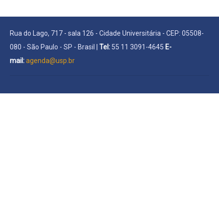
Rua do Lago, 717 - sala 126 - Cidade Universitária - CEP: 05508-
080 - São Paulo - SP - Brasil |
Tel:
55 11 3091-4645
E-
mail:
agenda@usp.br