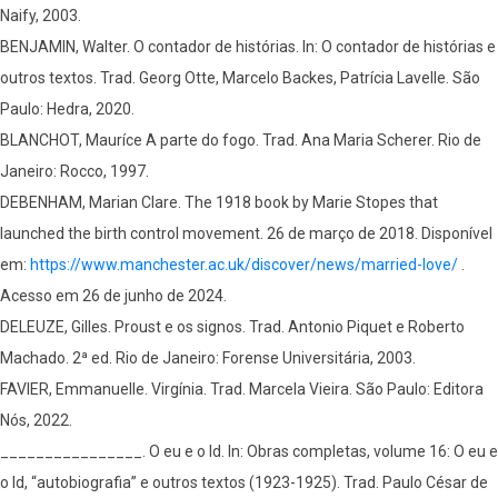
Naify, 2003.
BENJAMIN, Walter. O contador de histórias. In: O contador de histórias e
outros textos. Trad. Georg Otte, Marcelo Backes, Patrícia Lavelle. São
Paulo: Hedra, 2020.
BLANCHOT, Mauríce A parte do fogo. Trad. Ana Maria Scherer. Rio de
Janeiro: Rocco, 1997.
DEBENHAM, Marian Clare. The 1918 book by Marie Stopes that
launched the birth control movement. 26 de março de 2018. Disponível
em:
https://www.manchester.ac.uk/discover/news/married-love/
.
Acesso em 26 de junho de 2024.
DELEUZE, Gilles. Proust e os signos. Trad. Antonio Piquet e Roberto
Machado. 2ª ed. Rio de Janeiro: Forense Universitária, 2003.
FAVIER, Emmanuelle. Virgínia. Trad. Marcela Vieira. São Paulo: Editora
Nós, 2022.
________________. O eu e o Id. In: Obras completas, volume 16: O eu e
o Id, “autobiografia” e outros textos (1923-1925). Trad. Paulo César de