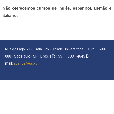
Não oferecemos cursos de inglês, espanhol, alemão e
italiano.
Rua do Lago, 717 - sala 126 - Cidade Universitária - CEP: 05508-
080 - São Paulo - SP - Brasil |
Tel:
55 11 3091-4645
E-
mail:
agenda@usp.br