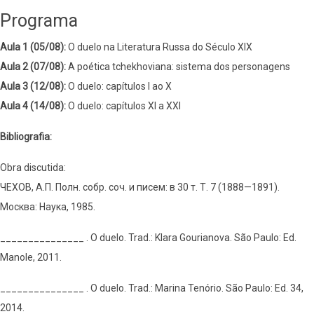
Programa
Aula 1 (05/08):
O duelo na Literatura Russa do Século XIX
Aula 2 (07/08):
A poética tchekhoviana: sistema dos personagens
Aula 3 (12/08):
O duelo: capítulos I ao X
Aula 4 (14/08):
O duelo: capítulos XI a XXI
Bibliografia:
Obra discutida:
ЧЕХОВ, A.П. Полн. собр. соч. и писем: в 30 т. Т. 7 (1888—1891).
Москва: Наука, 1985.
_______________ . O duelo. Trad.: Klara Gourianova. São Paulo: Ed.
Manole, 2011.
_______________ . O duelo. Trad.: Marina Tenório. São Paulo: Ed. 34,
2014.