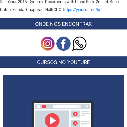
Xie, Yihui. 2015. Dynamic Documents with R and Knitr. 2nd ed. Boca
Raton, Florida: Chapman; Hall/CRC.
https://yihui.name/knitr
ONDE NOS ENCONTRAR
CURSOS NO YOUTUBE