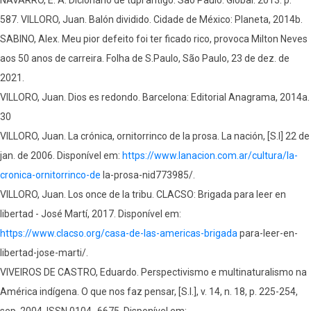
587. VILLORO, Juan. Balón dividido. Cidade de México: Planeta, 2014b.
SABINO, Alex. Meu pior defeito foi ter ficado rico, provoca Milton Neves
aos 50 anos de carreira. Folha de S.Paulo, São Paulo, 23 de dez. de
2021.
VILLORO, Juan. Dios es redondo. Barcelona: Editorial Anagrama, 2014a.
30
VILLORO, Juan. La crónica, ornitorrinco de la prosa. La nación, [S.I] 22 de
jan. de 2006. Disponível em:
https://www.lanacion.com.ar/cultura/la-
cronica-ornitorrinco-de
la-prosa-nid773985/.
VILLORO, Juan. Los once de la tribu. CLACSO: Brigada para leer en
libertad - José Martí, 2017. Disponível em:
https://www.clacso.org/casa-de-las-americas-brigada
para-leer-en-
libertad-jose-marti/.
VIVEIROS DE CASTRO, Eduardo. Perspectivismo e multinaturalismo na
América indígena. O que nos faz pensar, [S.l.], v. 14, n. 18, p. 225-254,
sep. 2004. ISSN 0104- 6675. Disponível em: