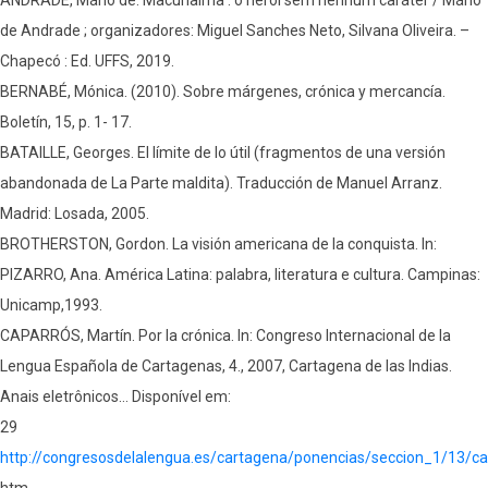
de Andrade ; organizadores: Miguel Sanches Neto, Silvana Oliveira. –
Chapecó : Ed. UFFS, 2019.
BERNABÉ, Mónica. (2010). Sobre márgenes, crónica y mercancía.
Boletín, 15, p. 1- 17.
BATAILLE, Georges. El límite de lo útil (fragmentos de una versión
abandonada de La Parte maldita). Traducción de Manuel Arranz.
Madrid: Losada, 2005.
BROTHERSTON, Gordon. La visión americana de la conquista. In:
PIZARRO, Ana. América Latina: palabra, literatura e cultura. Campinas:
Unicamp,1993.
CAPARRÓS, Martín. Por la crónica. In: Congreso Internacional de la
Lengua Española de Cartagenas, 4., 2007, Cartagena de las Indias.
Anais eletrônicos… Disponível em:
29
http://congresosdelalengua.es/cartagena/ponencias/seccion_1/13/c
htm.