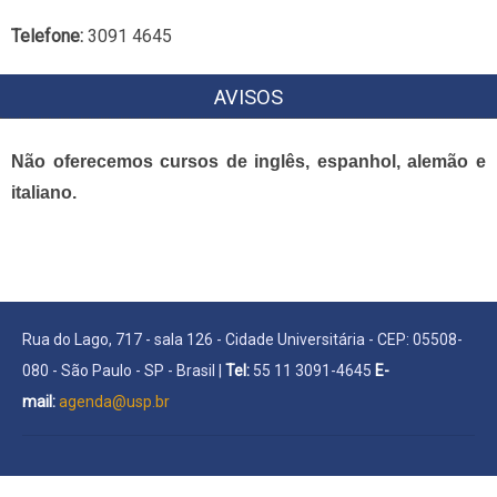
Telefone:
3091 4645
AVISOS
Não oferecemos cursos de inglês, espanhol, alemão e
italiano.
Rua do Lago, 717 - sala 126 - Cidade Universitária - CEP: 05508-
080 - São Paulo - SP - Brasil |
Tel:
55 11 3091-4645
E-
mail:
agenda@usp.br