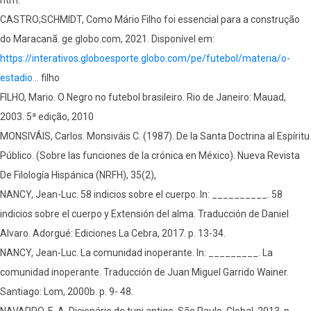
CASTRO;SCHMIDT, Como Mário Filho foi essencial para a construção
do Maracanã. ge.globo.com, 2021. Disponível em:
https://interativos.globoesporte.globo.com/pe/futebol/materia/o-
estadio…
filho
FILHO, Mario. O Negro no futebol brasileiro. Rio de Janeiro: Mauad,
2003. 5ª edição, 2010
MONSIVÁIS, Carlos. Monsiváis C. (1987). De la Santa Doctrina al Espíritu
Público. (Sobre las funciones de la crónica en México). Nueva Revista
De Filología Hispánica (NRFH), 35(2),
NANCY, Jean-Luc. 58 indicios sobre el cuerpo. In: __________. 58
indicios sobre el cuerpo y Extensión del alma. Traducción de Daniel
Alvaro. Adorgué: Ediciones La Cebra, 2017. p. 13-34.
NANCY, Jean-Luc. La comunidad inoperante. In: _________. La
comunidad inoperante. Traducción de Juan Miguel Garrido Wainer.
Santiago: Lom, 2000b. p. 9- 48.
NAVARRO, E. A. Dicionário de tupi antigo. São Paulo. Global. 2013. p.