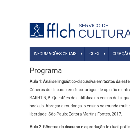
Pular
para
o
SERVIÇO DE
conteúdo
CULTURA
principal
MENU
INFORMAÇÕES GERAIS
CCEX
CRIAÇÃO
PRIMÁRIO
Programa
Aula 1: Análise linguístico-discursiva em textos da esfe
Gêneros do discurso em foco: artigos de opinião e entr
BAKHTIN, B. Questões de estilística no ensino de Língu
hooks,b. Abraçar a mudança: o ensino no mundo multicu
liberdade. São Paulo: Editora Martins Fontes, 2017.
Aula 2: Gêneros do discurso e a produção textual: prát