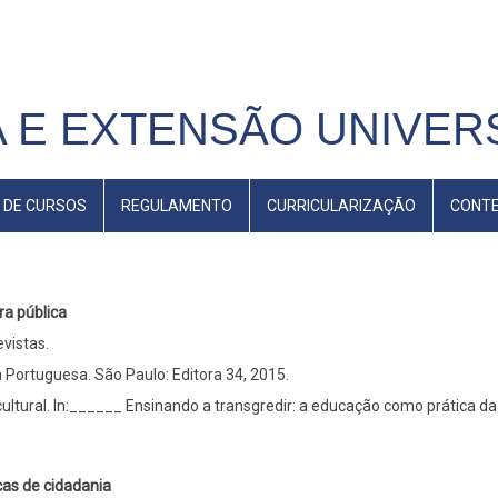
 E EXTENSÃO UNIVERS
 DE CURSOS
REGULAMENTO
CURRICULARIZAÇÃO
CONT
ra pública
evistas.
a Portuguesa. São Paulo: Editora 34, 2015.
ltural. In:______ Ensinando a transgredir: a educação como prática da
icas de cidadania