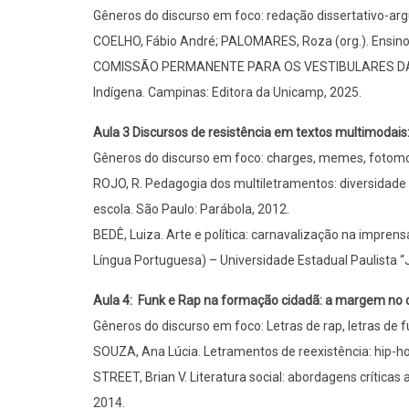
Gêneros do discurso em foco: redação dissertativo-ar
COELHO, Fábio André; PALOMARES, Roza (org.). Ensino 
COMISSÃO PERMANENTE PARA OS VESTIBULARES DA UN
Indígena. Campinas: Editora da Unicamp, 2025.
Aula 3 Discursos de resistência em textos multimodai
Gêneros do discurso em foco: charges, memes, fotomon
ROJO, R. Pedagogia dos multiletramentos: diversidade 
escola. São Paulo: Parábola, 2012.
BEDÊ, Luiza. Arte e política: carnavalização na impren
Língua Portuguesa) – Universidade Estadual Paulista “J
Aula 4: Funk e Rap na formação cidadã: a margem no 
Gêneros do discurso em foco: Letras de rap, letras de f
SOUZA, Ana Lúcia. Letramentos de reexistência: hip-ho
STREET, Brian V. Literatura social: abordagens críticas
2014.