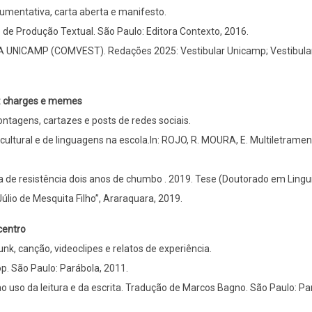
gumentativa, carta aberta e manifesto.
de Produção Textual. São Paulo: Editora Contexto, 2016.
ICAMP (COMVEST). Redações 2025: Vestibular Unicamp; Vestibula
s: charges e memes
tagens, cartazes e posts de redes sociais.
cultural e de linguagens na escola.In: ROJO, R. MOURA, E. Multiletrame
sa de resistência dois anos de chumbo . 2019. Tese (Doutorado em Linguí
úlio de Mesquita Filho”, Araraquara, 2019.
centro
unk, canção, videoclipes e relatos de experiência.
p. São Paulo: Parábola, 2011.
 ao uso da leitura e da escrita. Tradução de Marcos Bagno. São Paulo: Pa