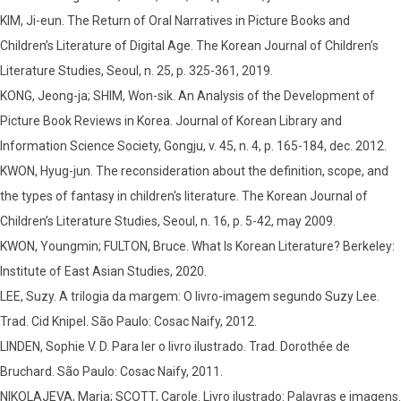
KIM, Ji-eun. The Return of Oral Narratives in Picture Books and
Children’s Literature of Digital Age. The Korean Journal of Children’s
Literature Studies, Seoul, n. 25, p. 325-361, 2019.
KONG, Jeong-ja; SHIM, Won-sik. An Analysis of the Development of
Picture Book Reviews in Korea. Journal of Korean Library and
Information Science Society, Gongju, v. 45, n. 4, p. 165-184, dec. 2012.
KWON, Hyug-jun. The reconsideration about the definition, scope, and
the types of fantasy in children's literature. The Korean Journal of
Children’s Literature Studies, Seoul, n. 16, p. 5-42, may 2009.
KWON, Youngmin; FULTON, Bruce. What Is Korean Literature? Berkeley:
Institute of East Asian Studies, 2020.
LEE, Suzy. A trilogia da margem: O livro-imagem segundo Suzy Lee.
Trad. Cid Knipel. São Paulo: Cosac Naify, 2012.
LINDEN, Sophie V. D. Para ler o livro ilustrado. Trad. Dorothée de
Bruchard. São Paulo: Cosac Naify, 2011.
NIKOLAJEVA, Maria; SCOTT, Carole. Livro ilustrado: Palavras e imagens.