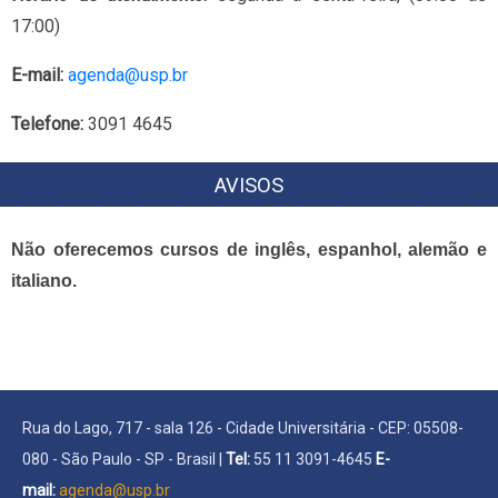
17:00)
E-mail:
agenda@usp.br
Telefone:
3091 4645
AVISOS
Não oferecemos cursos de inglês, espanhol, alemão e
italiano.
Rua do Lago, 717 - sala 126 - Cidade Universitária - CEP: 05508-
080 - São Paulo - SP - Brasil |
Tel:
55 11 3091-4645
E-
mail:
agenda@usp.br