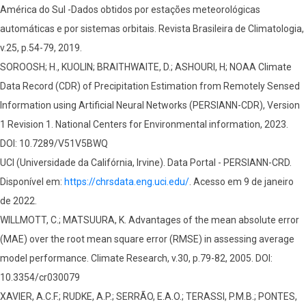
América do Sul -Dados obtidos por estações meteorológicas
automáticas e por sistemas orbitais. Revista Brasileira de Climatologia,
v.25, p.54-79, 2019.
SOROOSH; H., KUOLIN; BRAITHWAITE, D.; ASHOURI, H; NOAA Climate
Data Record (CDR) of Precipitation Estimation from Remotely Sensed
Information using Artificial Neural Networks (PERSIANN-CDR), Version
1 Revision 1. National Centers for Environmental information, 2023.
DOI: 10.7289/V51V5BWQ
UCI (Universidade da Califórnia, Irvine). Data Portal - PERSIANN-CRD.
Disponível em:
https://chrsdata.eng.uci.edu/
. Acesso em 9 de janeiro
de 2022.
WILLMOTT, C.; MATSUURA, K. Advantages of the mean absolute error
(MAE) over the root mean square error (RMSE) in assessing average
model performance. Climate Research, v.30, p.79-82, 2005. DOI:
10.3354/cr030079
XAVIER, A.C.F.; RUDKE, A.P.; SERRÃO, E.A.O.; TERASSI, P.M.B.; PONTES,