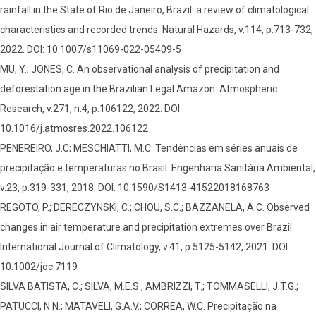
rainfall in the State of Rio de Janeiro, Brazil: a review of climatological
characteristics and recorded trends. Natural Hazards, v.114, p.713-732,
2022. DOI: 10.1007/s11069-022-05409-5
MU, Y.; JONES, C. An observational analysis of precipitation and
deforestation age in the Brazilian Legal Amazon. Atmospheric
Research, v.271, n.4, p.106122, 2022. DOI:
10.1016/j.atmosres.2022.106122
PENEREIRO, J.C; MESCHIATTI, M.C. Tendências em séries anuais de
precipitação e temperaturas no Brasil. Engenharia Sanitária Ambiental,
v.23, p.319-331, 2018. DOI: 10.1590/S1413-41522018168763
REGOTO, P.; DERECZYNSKI, C.; CHOU, S.C.; BAZZANELA, A.C. Observed
changes in air temperature and precipitation extremes over Brazil.
International Journal of Climatology, v.41, p.5125-5142, 2021. DOI:
10.1002/joc.7119
SILVA BATISTA, C.; SILVA, M.E.S.; AMBRIZZI, T.; TOMMASELLI, J.T.G.;
PATUCCI, N.N.; MATAVELI, G.A.V.; CORREA, W.C. Precipitação na