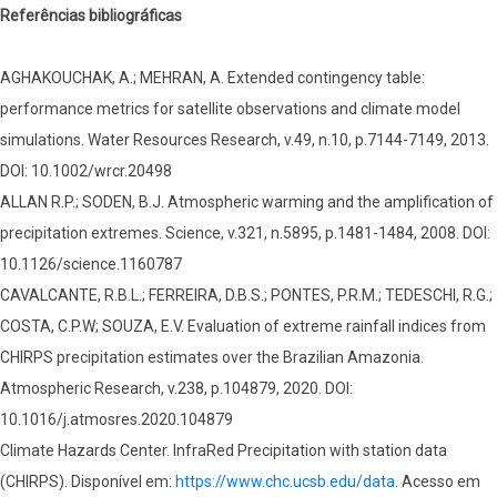
Referências bibliográficas
AGHAKOUCHAK, A.; MEHRAN, A. Extended contingency table:
performance metrics for satellite observations and climate model
simulations. Water Resources Research, v.49, n.10, p.7144-7149, 2013.
DOI: 10.1002/wrcr.20498
ALLAN R.P.; SODEN, B.J. Atmospheric warming and the amplification of
precipitation extremes. Science, v.321, n.5895, p.1481-1484, 2008. DOI:
10.1126/science.1160787
CAVALCANTE, R.B.L.; FERREIRA, D.B.S.; PONTES, P.R.M.; TEDESCHI, R.G.;
COSTA, C.P.W; SOUZA, E.V. Evaluation of extreme rainfall indices from
CHIRPS precipitation estimates over the Brazilian Amazonia.
Atmospheric Research, v.238, p.104879, 2020. DOI:
10.1016/j.atmosres.2020.104879
Climate Hazards Center. InfraRed Precipitation with station data
(CHIRPS). Disponível em:
https://www.chc.ucsb.edu/data
. Acesso em