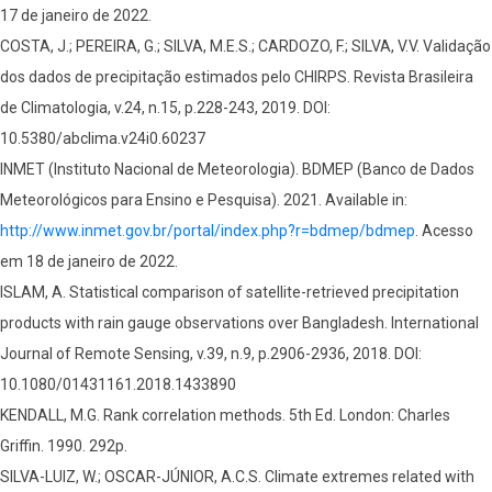
17 de janeiro de 2022.
COSTA, J.; PEREIRA, G.; SILVA, M.E.S.; CARDOZO, F.; SILVA, V.V. Validação
dos dados de precipitação estimados pelo CHIRPS. Revista Brasileira
de Climatologia, v.24, n.15, p.228-243, 2019. DOI:
10.5380/abclima.v24i0.60237
INMET (Instituto Nacional de Meteorologia). BDMEP (Banco de Dados
Meteorológicos para Ensino e Pesquisa). 2021. Available in:
http://www.inmet.gov.br/portal/index.php?r=bdmep/bdmep
. Acesso
em 18 de janeiro de 2022.
ISLAM, A. Statistical comparison of satellite-retrieved precipitation
products with rain gauge observations over Bangladesh. International
Journal of Remote Sensing, v.39, n.9, p.2906-2936, 2018. DOI:
10.1080/01431161.2018.1433890
KENDALL, M.G. Rank correlation methods. 5th Ed. London: Charles
Griffin. 1990. 292p.
SILVA-LUIZ, W.; OSCAR-JÚNIOR, A.C.S. Climate extremes related with