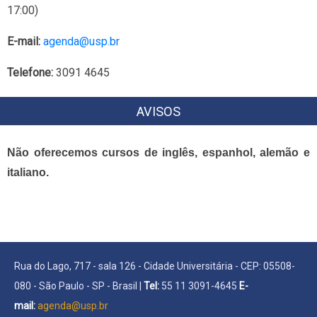
17:00)
E-mail:
agenda@usp.br
Telefone:
3091 4645
AVISOS
Não oferecemos cursos de inglês, espanhol, alemão e
italiano.
Rua do Lago, 717 - sala 126 - Cidade Universitária - CEP: 05508-
080 - São Paulo - SP - Brasil |
Tel:
55 11 3091-4645
E-
mail:
agenda@usp.br