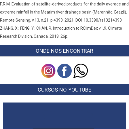
P.R.M. Evaluation of satellite-derived products for the daily average and
extreme rainfall in the Mearim river drainage basin (Maranhão, Brazil).
Remote Sensing, v.13, n.21, p.4393, 2021. DOI: 10.3390/rs13214393
ZHANG, X.; FENG, Y.; CHAN, R. Introduction to RClimDex v1.9. Climate
Research Division, Canadá. 2018. 26p.
ONDE NOS ENCONTRAR
CURSOS NO YOUTUBE