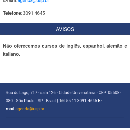
E-mail:
agenda@usp.br
Telefone:
3091 4645
AVISOS
Não oferecemos cursos de inglês, espanhol, alemão e
italiano.
Rua do Lago, 717 - sala 126 - Cidade Universitária - CEP: 05508-
080 - São Paulo - SP - Brasil |
Tel:
55 11 3091-4645
E-
mail:
agenda@usp.br