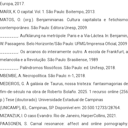
Europa, 2017.
MARX, K. O capital. Vol. 1. São Paulo: Boitempo, 2013.
MATOS, O. (org.). Benjaminianas. Cultura capitalista e fetichismo
contemporâneo. São Paulo: Editora Unesp, 2009.
________. Aufklärung na metrópole: Paris e a Via-Láctea. In: Benjamin,
W. Passagens. Belo Horizonte/São Paulo: UFMG/Imprensa Oficial, 2009
________. Os arcanos do inteiramente outro. A escola de Frankfurt, a
melancolia e a Revolução. São Paulo: Brasiliense, 1989
________. Palíndromos filosóficos. São Paulo: ed. Unifesp, 2018.
MBEMBE, A. Necropolítica. São Paulo: n-1, 2018.
MEDEIROS, G. À galáxia de Taurus, nossa tristeza: fantasmagorias de
fim-de-século na obra de Roberto Bolaño. 2025. 1 recurso online (256
p.) Tese (doutorado). Universidade Estadual de Campinas
(UNICAMP), IEL. Campinas, SP. Disponível em: 20.500.12733/28764.
MIZANZUK, I. O caso Evandro. Rio de Janeiro, HarperCollins, 2021.
PAASONEN, S. Carnal resonance: affect and online pornography.