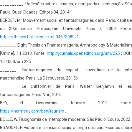
__________. Reflexões sobre a criança, o brinquedo e a educação. São
Paulo: Duas Cidades; Editora 34, 2014.
BERDET, M. Mouvement social et fantasmagories dans Paris, capitale
du XIXe siècle. Philosophie. Université Paris 7, 2009. Fonte:
https://theses.hal.science/tel-04673089v1
.
_______.Eight Thesis on Phantasmagoria. Anthropology & Materialism
[Online], 1 | 2013. Fonte:
http://journals.openedition.org/am/225
; DOI :
10.4000/am.225.
_______. Fantasmagories du capital. L’invention de la ville
marchandise. Paris: La Découverte, 2013b.
_______. Le chiffonnier de Paris. Walter Benjamin et les
fantasmagories. Paris: Vrin, 2015.
BEY, H. Overcoming tourism. 2012. Fonte:
https://hermetic.com/bey/tourism
.
BOLLE, W. Fisiognomia da metrópole moderna. São Paulo: Edusp, 2022.
BRAUDEL, F. História e ciências sociais: a longa duração. Escritos sobre