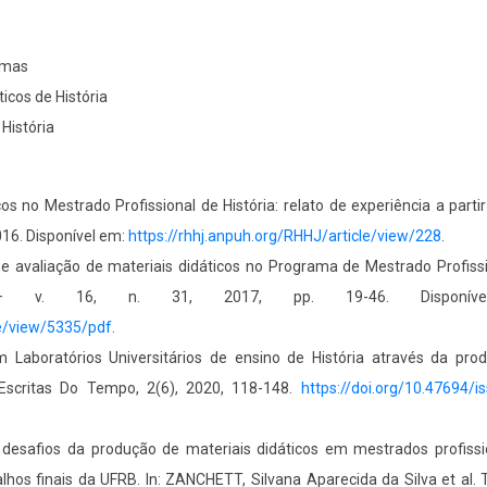
lemas
icos de História
História
s no Mestrado Profissional de História: relato de experiência a part
 2016. Disponível em:
https://rhhj.anpuh.org/RHHJ/article/view/228
.
 avaliação de materiais didáticos no Programa de Mestrado Profiss
ra – v. 16, n. 31, 2017, pp. 19-46. Disponí
le/view/5335/pdf
.
Laboratórios Universitários de ensino de História através da pro
 Escritas Do Tempo, 2(6), 2020, 118-148.
https://doi.org/10.47694/i
 desafios da produção de materiais didáticos em mestrados profissi
alhos finais da UFRB. In: ZANCHETT, Silvana Aparecida da Silva et al. 