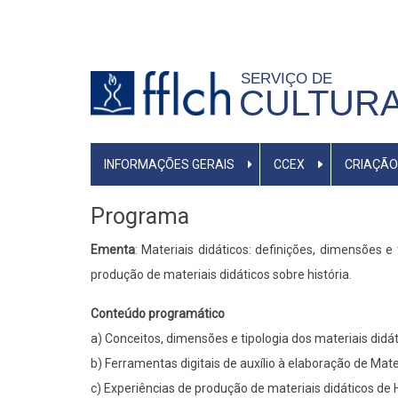
Pular
para
o
SERVIÇO DE
conteúdo
CULTURA
principal
MENU
INFORMAÇÕES GERAIS
CCEX
CRIAÇÃO
PRIMÁRIO
Programa
Ementa
: Materiais didáticos: definições, dimensões e
produção de materiais didáticos sobre história.
Conteúdo programático
a) Conceitos, dimensões e tipologia dos materiais didá
b) Ferramentas digitais de auxílio à elaboração de Mate
c) Experiências de produção de materiais didáticos de H