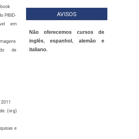
E-book
AVISOS
o PIBID-
ível em
Não oferecemos cursos de
inglês, espanhol, alemão e
imagens.
italiano.
ado de
, 2011
de. (org)
squisas e