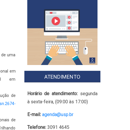
ir de uma
ional em
ATENDIMENTO
vel em
Horário de atendimento:
segunda
dução de
à sexta-feira, (09:00 às 17:00)
ssn.2674-
E-mail:
agenda@usp.br
onais de
Telefone:
3091 4645
Trilhando