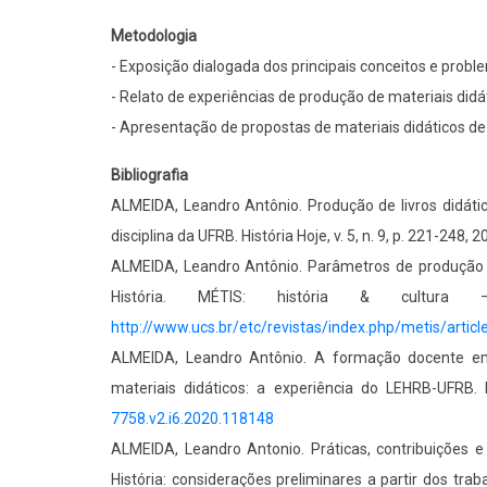
Metodologia
- Exposição dialogada dos principais conceitos e prob
- Relato de experiências de produção de materiais didát
- Apresentação de propostas de materiais didáticos de 
Bibliografia
ALMEIDA, Leandro Antônio. Produção de livros didático
disciplina da UFRB. História Hoje, v. 5, n. 9, p. 221-248,
ALMEIDA, Leandro Antônio. Parâmetros de produção e
História. MÉTIS: história & cultu
http://www.ucs.br/etc/revistas/index.php/metis/artic
ALMEIDA, Leandro Antônio. A formação docente em 
materiais didáticos: a experiência do LEHRB-UFRB.
7758.v2.i6.2020.118148
ALMEIDA, Leandro Antonio. Práticas, contribuições e
História: considerações preliminares a partir dos trab