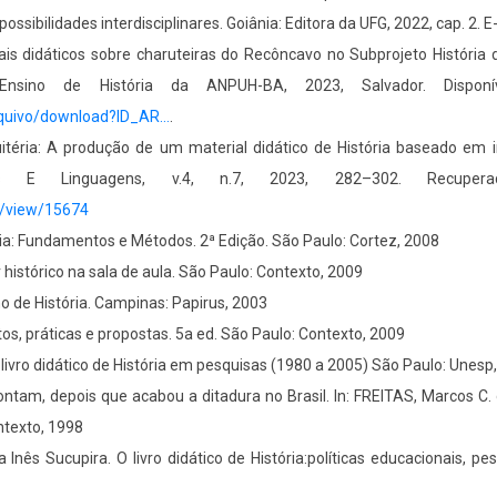
ossibilidades interdisciplinares. Goiânia: Editora da UFG, 2022, cap. 2. 
s didáticos sobre charuteiras do Recôncavo no Subprojeto História d
nsino de História da ANPUH-BA, 2023, Salvador. Dispon
arquivo/download?ID_AR…
.
itéria: A produção de um material didático de História baseado em 
s E Linguagens, v.4, n.7, 2023, 282–302. Recuper
le/view/15674
ia: Fundamentos e Métodos. 2ª Edição. São Paulo: Cortez, 2008
histórico na sala de aula. São Paulo: Contexto, 2009
o de História. Campinas: Papirus, 2003
tos, práticas e propostas. 5a ed. São Paulo: Contexto, 2009
 livro didático de História em pesquisas (1980 a 2005) São Paulo: Unesp
ntam, depois que acabou a ditadura no Brasil. In: FREITAS, Marcos C. 
ntexto, 1998
ês Sucupira. O livro didático de História:políticas educacionais, pe