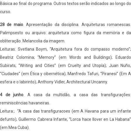
Básica ao final do programa. Outros textos serão indicados ao longo do
curso.
28 de maio
. Apresentação da disciplina. Arquiteturas romanescas
Palimpsesto ou arquivo: arquitetura como figura da memória e da
obliteração. Melancolia da imagem.
Leituras: Svetlana Boym, “Arquitetura fora do compasso moderno”;
Beatriz Colomina; “Memory” (em Words and Buildings); Eduardo
Subirats, “Writing and Cities” (em Cruelty and Utopía); Juan Nuño,
“Ciudades” (em Ética y cibernética); Manfredo Tafuri, “Piranesi” (Em A
esfera e o labirinto); Anthony Vidler, Architectural Uncanny.
4 de junho
. A casa da multidão, a casa das transfigurações
reminiscências havaneiras.
Leitura:; “A casa das transfiguracoes (em A Havana para um infante
defunto); Guillermo Cabrera Infante, “Lorca hace llover en La Habana”
(em Mea Cuba).