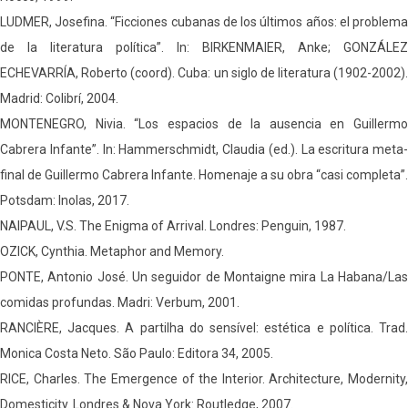
LUDMER, Josefina. “Ficciones cubanas de los últimos años: el problema
de la literatura política”. In: BIRKENMAIER, Anke; GONZÁLEZ
ECHEVARRÍA, Roberto (coord). Cuba: un siglo de literatura (1902-2002).
Madrid: Colibrí, 2004.
MONTENEGRO, Nivia. “Los espacios de la ausencia en Guillermo
Cabrera Infante”. In: Hammerschmidt, Claudia (ed.). La escritura meta-
final de Guillermo Cabrera Infante. Homenaje a su obra “casi completa”.
Potsdam: Inolas, 2017.
NAIPAUL, V.S. The Enigma of Arrival. Londres: Penguin, 1987.
OZICK, Cynthia. Metaphor and Memory.
PONTE, Antonio José. Un seguidor de Montaigne mira La Habana/Las
comidas profundas. Madri: Verbum, 2001.
RANCIÈRE, Jacques. A partilha do sensível: estética e política. Trad.
Monica Costa Neto. São Paulo: Editora 34, 2005.
RICE, Charles. The Emergence of the Interior. Architecture, Modernity,
Domesticity. Londres & Nova York: Routledge, 2007.