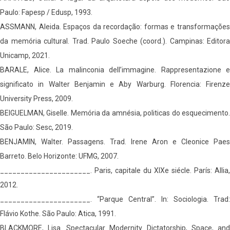
Paulo: Fapesp / Edusp, 1993.
ASSMANN, Aleida. Espaços da recordação: formas e transformações
da memória cultural. Trad. Paulo Soeche (coord.). Campinas: Editora
Unicamp, 2021.
BARALE, Alice. La malinconia dell’immagine. Rappresentazione e
significato in Walter Benjamin e Aby Warburg. Florencia: Firenze
University Press, 2009.
BEIGUELMAN, Giselle. Memória da amnésia, politicas do esquecimento.
São Paulo: Sesc, 2019.
BENJAMIN, Walter. Passagens. Trad. Irene Aron e Cleonice Paes
Barreto. Belo Horizonte: UFMG, 2007.
______________________. Paris, capitale du XIXe siécle. París: Allia,
2012.
______________________. “Parque Central”. In: Sociologia. Trad:
Flávio Kothe. São Paulo: Atica, 1991.
BLACKMORE, Lisa. Spectacular Modernity. Dictatorship, Space, and