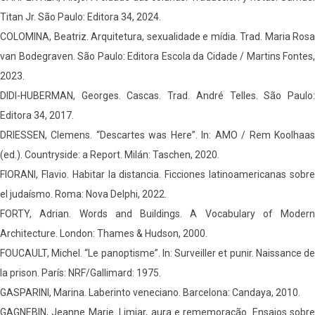
Titan Jr. São Paulo: Editora 34, 2024.
COLOMINA, Beatriz. Arquitetura, sexualidade e mídia. Trad. Maria Rosa
van Bodegraven. São Paulo: Editora Escola da Cidade / Martins Fontes,
2023.
DIDI-HUBERMAN, Georges. Cascas. Trad. André Telles. São Paulo:
Editora 34, 2017.
DRIESSEN, Clemens. “Descartes was Here”. In: AMO / Rem Koolhaas
(ed.). Countryside: a Report. Milán: Taschen, 2020.
FIORANI, Flavio. Habitar la distancia. Ficciones latinoamericanas sobre
el judaísmo. Roma: Nova Delphi, 2022.
FORTY, Adrian. Words and Buildings. A Vocabulary of Modern
Architecture. London: Thames & Hudson, 2000.
FOUCAULT, Michel. “Le panoptisme”. In: Surveiller et punir. Naissance de
la prison. París: NRF/Gallimard: 1975.
GASPARINI, Marina. Laberinto veneciano. Barcelona: Candaya, 2010.
GAGNEBIN, Jeanne Marie. Limiar, aura e rememoração. Ensaios sobre