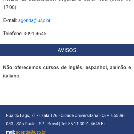
17:00)
E-mail:
agenda@usp.br
Telefone:
3091 4645
AVISOS
Não oferecemos cursos de inglês, espanhol, alemão e
italiano.
Rua do Lago, 717 - sala 126 - Cidade Universitária - CEP: 05508-
080 - São Paulo - SP - Brasil |
Tel:
55 11 3091-4645
E-
mail:
agenda@usp.br