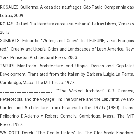
ROSALES, Guillermo. A casa dos náufragos. São Paulo: Companhia das
Letras, 2009.
ROJAS, Rafael. “La literatura carcelaria cubana”. Letras Libres, 7 marzo
2013.
SUBIRATS, Eduardo. “Writing and Cities”. In: LEJEUNE, Jean-François
(ed.). Cruelty and Utopía. Cities and Landscapes of Latin America. New
York: Princeton Architectural Press, 2003.
TAFURI, Manfredo. Architecture and Utopia. Design and Capitalist
Development. Translated from the Italian by Barbara Luigia La Penta.
Cambridge, Mass.: The MIT Press, 1977.
______________________. “”The Wicked Architect”. G.B. Piranesi,
Heterotopia, and the Voyage”. In: The Sphere and the Labyrinth. Avant-
Gardes and Architecture from Piranesi to the 1970s (1980). Trans.
Pellegrino D’Acierno y Robert Connolly. Cambridge, Mass.: The MIT
Press, 1987.
WALCOTT, Derek. “The Sea Is History”. In: The Star-Apple Kingdom.