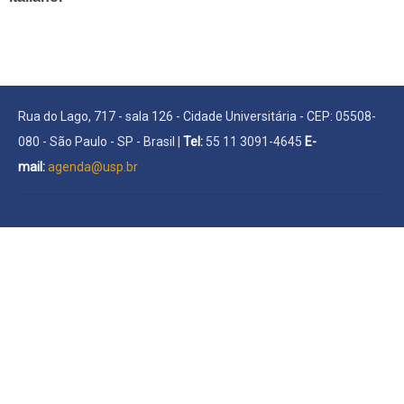
Rua do Lago, 717 - sala 126 - Cidade Universitária - CEP: 05508-
080 - São Paulo - SP - Brasil |
Tel:
55 11 3091-4645
E-
mail:
agenda@usp.br