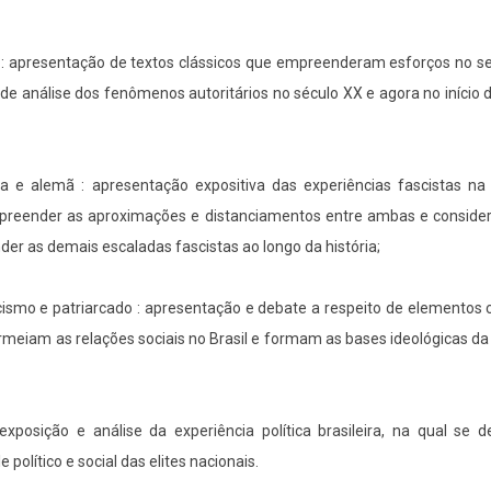
o” : apresentação de textos clássicos que empreenderam esforços no s
e análise dos fenômenos autoritários no século XX e agora no início 
na e alemã : apresentação expositiva das experiências fascistas na 
ompreender as aproximações e distanciamentos entre ambas e conside
r as demais escaladas fascistas ao longo da história;
racismo e patriarcado : apresentação e debate a respeito de elementos c
meiam as relações sociais no Brasil e formam as bases ideológicas da
 : exposição e análise da experiência política brasileira, na qual se 
olítico e social das elites nacionais.