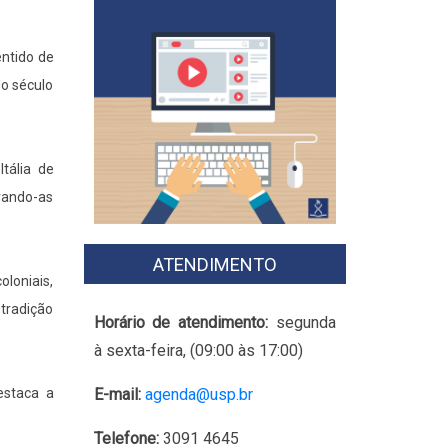
entido de
do século
Itália de
rando-as
ATENDIMENTO
oloniais,
 tradição
Horário de atendimento:
segunda
à sexta-feira, (09:00 às 17:00)
E-mail:
agenda@usp.br
destaca a
Telefone:
3091 4645