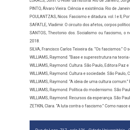
LUKACS, John. O Hitler da história. Rio de Janeiro, Jorg
PINTO, Álvaro Vieira. Ciência e existência. Rio de Janeir
POULANTZAS, Nicos. Fascismo e ditadura. vol. I e II, Por
SAFATLE, Vladimir. O circuito dos afetos, corpos políti
SANTOS, Theotonio dos. Socialismo ou fascismo, o nov
2018.
SILVA, Francisco Carlos Teixeira da. “Os fascismos.” O séc
WILLIAMS, Raymond. “Base e superestrutura na teoria da
WILLIAMS, Raymond. Cultura. São Paulo, Editora Paz e 
WILLIAMS, Raymond. Cultura e sociedade. São Paulo, C
WILLIAMS, Raymond. “A ideia de uma cultura comum.” R
WILLIAMS, Raymond. Política do modernismo. São Paulo
WILLIAMS, Raymond. Recursos da esperança. São Paulo
ZETKIN, Clara. “A luta contra o fascismo.” Como nasce 