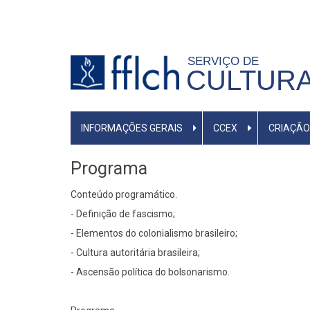
Pular
para
o
SERVIÇO DE
conteúdo
CULTURA
principal
MENU
INFORMAÇÕES GERAIS
CCEX
CRIAÇÃO
PRIMÁRIO
Programa
Conteúdo programático.
- Definição de fascismo;
- Elementos do colonialismo brasileiro;
- Cultura autoritária brasileira;
- Ascensão política do bolsonarismo.