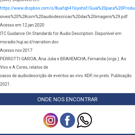
https://www.dropbox.com/s/8uafqb41loyshsf/Guia%20para%20Pro
siveis%20%28com%20audiodescricao%20das%20imagens%29.pdf.
Acesso em 12.jan.2020
ITC Guidance On Standards for Audio Description. Disponível em
msradio.huji.ac.il/narration.doc
Acesso nov.2017
PERROTTI-GARCIA, Ana Julia e BRAHEMCHA, Fernanda (orgs.). Ao
Vivo e A Cores, relatos de
casos de audiodescrição de eventos ao vivo. KDP, no prelo. Publicação
2021.
ONDE NOS ENCONTRAR