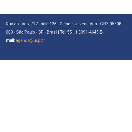
Rua do Lago, 717 - sala 126 - Cidade Universitária - CEP: 05508-
080 - São Paulo - SP - Brasil |
Tel:
55 11 3091-4645
E-
mail:
agenda@usp.br