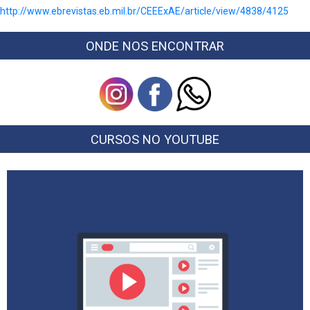
http://www.ebrevistas.eb.mil.br/CEEExAE/article/view/4838/4125
ONDE NOS ENCONTRAR
CURSOS NO YOUTUBE