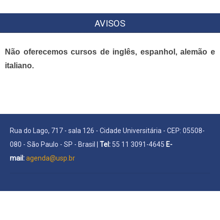
AVISOS
Não oferecemos cursos de inglês, espanhol, alemão e
italiano.
Rua do Lago, 717 - sala 126 - Cidade Universitária - CEP: 05508-
080 - São Paulo - SP - Brasil |
Tel:
55 11 3091-4645
E-
mail:
agenda@usp.br