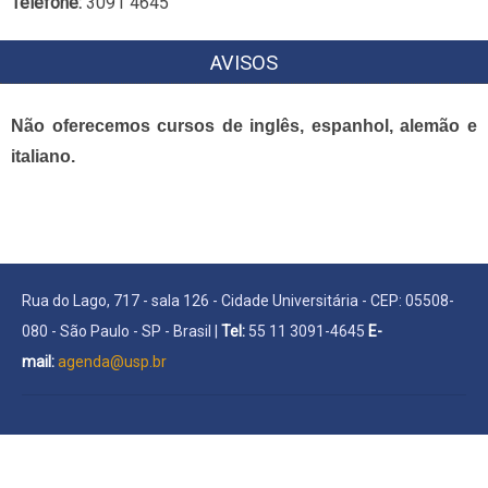
Telefone:
3091 4645
AVISOS
Não oferecemos cursos de inglês, espanhol, alemão e
italiano.
Rua do Lago, 717 - sala 126 - Cidade Universitária - CEP: 05508-
080 - São Paulo - SP - Brasil |
Tel:
55 11 3091-4645
E-
mail:
agenda@usp.br